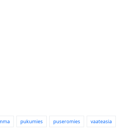
omma
pukumies
puseromies
vaateasia