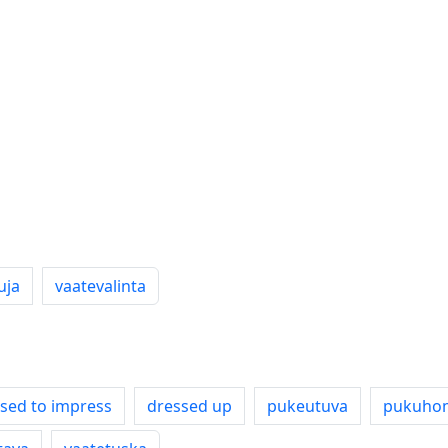
uja
vaatevalinta
sed to impress
dressed up
pukeutuva
pukuh