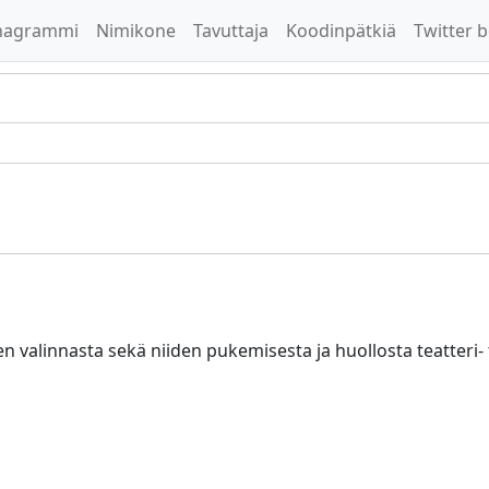
nagrammi
Nimikone
Tavuttaja
Koodinpätkiä
Twitter b
en valinnasta sekä niiden pukemisesta ja huollosta teatteri-