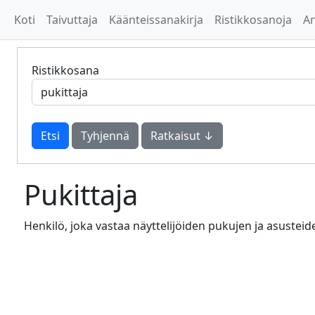
Koti
Taivuttaja
Käänteissanakirja
Ristikkosanoja
A
Ristikkosana
Tyhjennä
Ratkaisut ↓
Pukittaja
Henkilö, joka vastaa näyttelijöiden pukujen ja asusteid