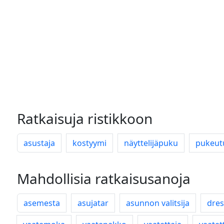
Ratkaisuja ristikkoon
asustaja
kostyymi
näyttelijäpuku
pukeut
Mahdollisia ratkaisusanoja
asemesta
asujatar
asunnon valitsija
dres