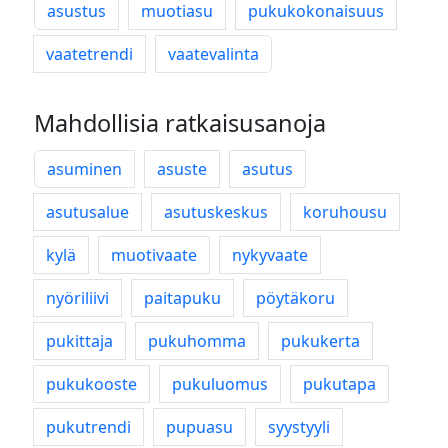
asustus
muotiasu
pukukokonaisuus
vaatetrendi
vaatevalinta
Mahdollisia ratkaisusanoja
asuminen
asuste
asutus
asutusalue
asutuskeskus
koruhousu
kylä
muotivaate
nykyvaate
nyöriliivi
paitapuku
pöytäkoru
pukittaja
pukuhomma
pukukerta
pukukooste
pukuluomus
pukutapa
pukutrendi
pupuasu
syystyyli