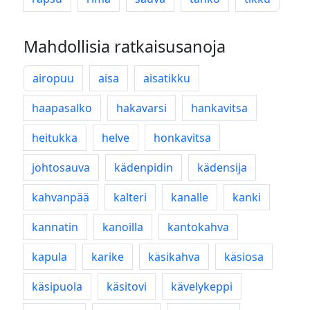
Mahdollisia ratkaisusanoja
airopuu
aisa
aisatikku
haapasalko
hakavarsi
hankavitsa
heitukka
helve
honkavitsa
johtosauva
kädenpidin
kädensija
kahvanpää
kalteri
kanalle
kanki
kannatin
kanoilla
kantokahva
kapula
karike
käsikahva
käsiosa
käsipuola
käsitovi
kävelykeppi