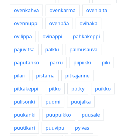
ovenkahva
ovenkarma
ovenlaita
ovennuppi
ovenpää
ovihaka
ovilippa
ovinappi
pahkakeppi
pajuvitsa
palkki
palmusauva
paputanko
parru
piipiikki
piki
pilari
pistämä
pitkäjänne
pitkäkeppi
pitko
pötky
puikko
pulisonki
puomi
puujalka
puukanki
puupuikko
puusäle
puutikari
puuvipu
pylväs