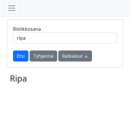
Ristikkosana
Tyhjennä
Ratkaisut ↓
Ripa