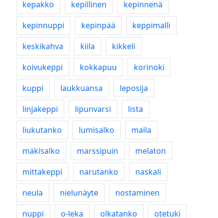
kepakko
kepillinen
kepinnenä
kepinnuppi
kepinpää
keppimalli
keskikahva
kiila
kikkeli
koivukeppi
kokkapuu
korinoki
kuppi
laukkuansa
leposija
linjakeppi
lipunvarsi
lista
liukutanko
lumisalko
maila
mäkisalko
marssipuin
melaton
mittakeppi
narutanko
naskali
neula
nielunäyte
nostaminen
nuppi
o-leka
olkatanko
otetuki