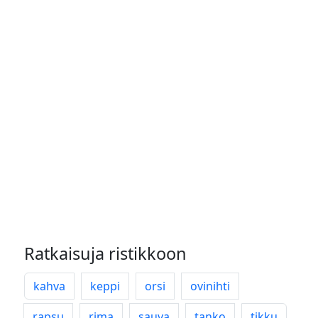
Ratkaisuja ristikkoon
kahva
keppi
orsi
ovinihti
rapsu
rima
sauva
tanko
tikku