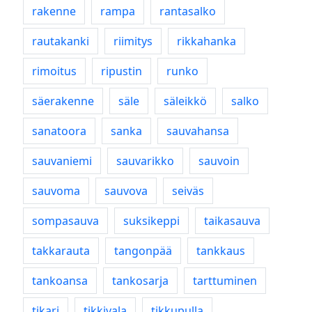
rakenne
rampa
rantasalko
rautakanki
riimitys
rikkahanka
rimoitus
ripustin
runko
säerakenne
säle
säleikkö
salko
sanatoora
sanka
sauvahansa
sauvaniemi
sauvarikko
sauvoin
sauvoma
sauvova
seiväs
sompasauva
suksikeppi
taikasauva
takkarauta
tangonpää
tankkaus
tankoansa
tankosarja
tarttuminen
tikari
tikkivala
tikkupulla