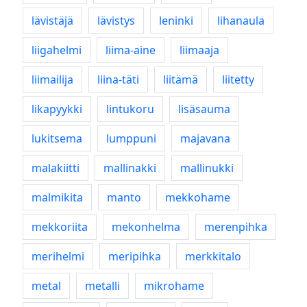
lävistäjä
lävistys
leninki
lihanaula
liigahelmi
liima-aine
liimaaja
liimailija
liina-täti
liitämä
liitetty
likapyykki
lintukoru
lisäsauma
lukitsema
lumppuni
majavana
malakiitti
mallinakki
mallinukki
malmikita
manto
mekkohame
mekkoriita
mekonhelma
merenpihka
merihelmi
meripihka
merkkitalo
metal
metalli
mikrohame