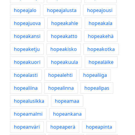
hopeajalo
hopeajalusta
hopeajousi
hopeajuova
hopeakahle
hopeakala
hopeakansi
hopeakatto
hopeakehä
hopeaketju
hopeakisko
hopeakotka
hopeakuori
hopeakuula
hopealäike
hopealasti
hopealehti
hopealiiga
hopealiina
hopealinna
hopealipas
hopealusikka
hopeamaa
hopeamalmi
hopeankana
hopeanväri
hopeaperä
hopeapinta