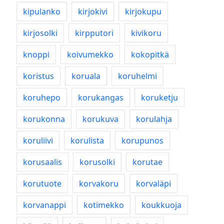
kipulanko
kirjokivi
kirjokupu
kirjosolki
kirpputori
kivikoru
knoppi
koivumekko
kokopitkä
koristus
koruala
koruhelmi
koruhepo
korukangas
koruketju
korukonna
korukuva
korulahja
koruliivi
korulista
korupunos
korusaalis
korusolki
korutae
korutuote
korvakoru
korvaläpi
korvanappi
kotimekko
koukkuoja