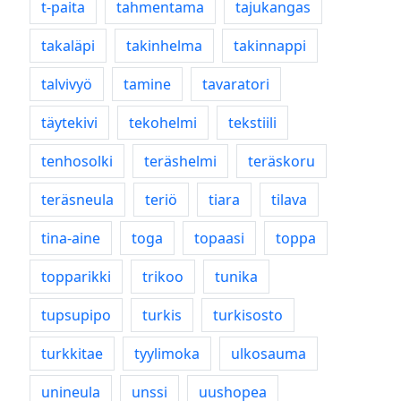
t-paita
tahmentama
tajukangas
takaläpi
takinhelma
takinnappi
talvivyö
tamine
tavaratori
täytekivi
tekohelmi
tekstiili
tenhosolki
teräshelmi
teräskoru
teräsneula
teriö
tiara
tilava
tina-aine
toga
topaasi
toppa
topparikki
trikoo
tunika
tupsupipo
turkis
turkisosto
turkkitae
tyylimoka
ulkosauma
unineula
unssi
uushopea