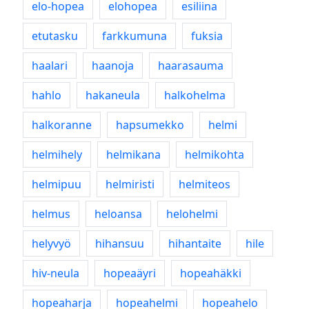
elo-hopea
elohopea
esiliina
etutasku
farkkumuna
fuksia
haalari
haanoja
haarasauma
hahlo
hakaneula
halkohelma
halkoranne
hapsumekko
helmi
helmihely
helmikana
helmikohta
helmipuu
helmiristi
helmiteos
helmus
heloansa
helohelmi
helyvyö
hihansuu
hihantaite
hile
hiv-neula
hopeaäyri
hopeahäkki
hopeaharja
hopeahelmi
hopeahelo