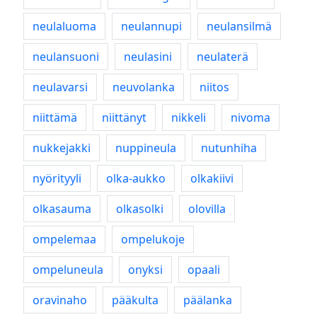
neulaluoma
neulannupi
neulansilmä
neulansuoni
neulasini
neulaterä
neulavarsi
neuvolanka
niitos
niittämä
niittänyt
nikkeli
nivoma
nukkejakki
nuppineula
nutunhiha
nyörityyli
olka-aukko
olkakiivi
olkasauma
olkasolki
olovilla
ompelemaa
ompelukoje
ompeluneula
onyksi
opaali
oravinaho
pääkulta
päälanka