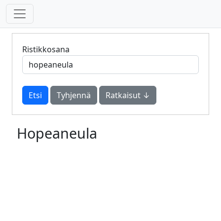
Ristikkosana
Tyhjennä
Ratkaisut ↓
Hopeaneula