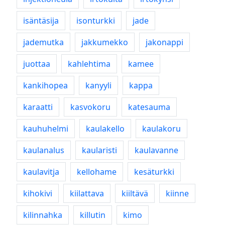
isäntäsija
isonturkki
jade
jademutka
jakkumekko
jakonappi
juottaa
kahlehtima
kamee
kankihopea
kanyyli
kappa
karaatti
kasvokoru
katesauma
kauhuhelmi
kaulakello
kaulakoru
kaulanalus
kaularisti
kaulavanne
kaulavitja
kellohame
kesäturkki
kihokivi
kiilattava
kiiltävä
kiinne
kilinnahka
killutin
kimo