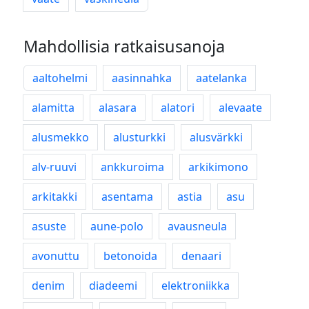
Mahdollisia ratkaisusanoja
aaltohelmi
aasinnahka
aatelanka
alamitta
alasara
alatori
alevaate
alusmekko
alusturkki
alusvärkki
alv-ruuvi
ankkuroima
arkikimono
arkitakki
asentama
astia
asu
asuste
aune-polo
avausneula
avonuttu
betonoida
denaari
denim
diadeemi
elektroniikka