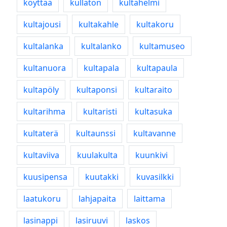
köyttää
kullaton
kultahelmi
kultajousi
kultakahle
kultakoru
kultalanka
kultalanko
kultamuseo
kultanuora
kultapala
kultapaula
kultapöly
kultaponsi
kultaraito
kultarihma
kultaristi
kultasuka
kultaterä
kultaunssi
kultavanne
kultaviiva
kuulakulta
kuunkivi
kuusipensa
kuutakki
kuvasilkki
laatukoru
lahjapaita
laittama
lasinappi
lasiruuvi
laskos