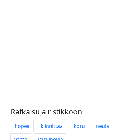
Ratkaisuja ristikkoon
hopea
kiinnittää
koru
neula
vaate
vaskineula