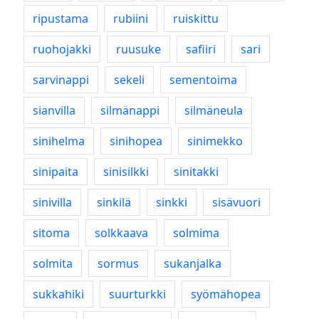
ripustama
rubiini
ruiskittu
ruohojakki
ruusuke
safiiri
sari
sarvinappi
sekeli
sementoima
sianvilla
silmänappi
silmäneula
sinihelma
sinihopea
sinimekko
sinipaita
sinisilkki
sinitakki
sinivilla
sinkilä
sinkki
sisävuori
sitoma
solkkaava
solmima
solmita
sormus
sukanjalka
sukkahiki
suurturkki
syömähopea