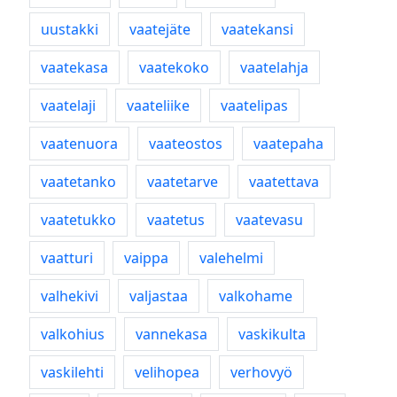
uustakki
vaatejäte
vaatekansi
vaatekasa
vaatekoko
vaatelahja
vaatelaji
vaateliike
vaatelipas
vaatenuora
vaateostos
vaatepaha
vaatetanko
vaatetarve
vaatettava
vaatetukko
vaatetus
vaatevasu
vaatturi
vaippa
valehelmi
valhekivi
valjastaa
valkohame
valkohius
vannekasa
vaskikulta
vaskilehti
velihopea
verhovyö