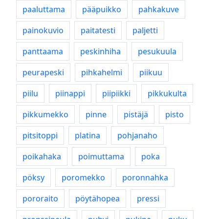
paaluttama
pääpuikko
pahkakuve
painokuvio
paitatesti
paljetti
panttaama
peskinhiha
pesukuula
peurapeski
pihkahelmi
piikuu
piilu
piinappi
piipiikki
pikkukulta
pikkumekko
pinne
pistäjä
pisto
pitsitoppi
platina
pohjanaho
poikahaka
poimuttama
poka
pöksy
poromekko
poronnahka
pororaito
pöytähopea
pressi