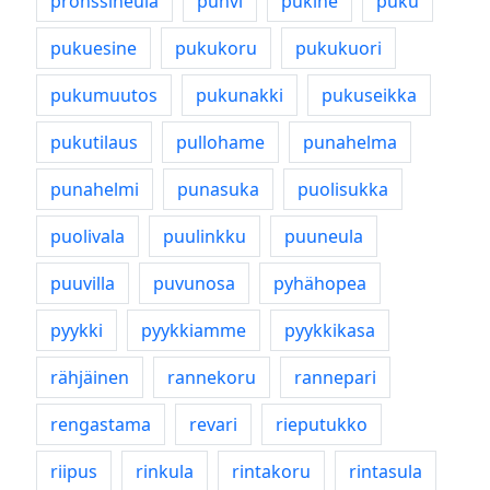
pronssineula
puhvi
pukine
puku
pukuesine
pukukoru
pukukuori
pukumuutos
pukunakki
pukuseikka
pukutilaus
pullohame
punahelma
punahelmi
punasuka
puolisukka
puolivala
puulinkku
puuneula
puuvilla
puvunosa
pyhähopea
pyykki
pyykkiamme
pyykkikasa
rähjäinen
rannekoru
rannepari
rengastama
revari
rieputukko
riipus
rinkula
rintakoru
rintasula