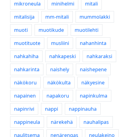
mikroneula
minihelmi
mitali
mitalisija
mm-mitali
mummolakki
muoti
muotikude
muotilehti
muotituote
musliini
nahanhinta
nahkahiha
nahkapeski
nahkaraksi
nahkarinta
naishely
naishepene
näkökoru
näkökulta
näkyesine
napainen
napakoru
napinkulma
napinrivi
nappi
nappinauha
nappineula
närekehä
nauhalipas
naulitsema
nenärengas
neulakeino