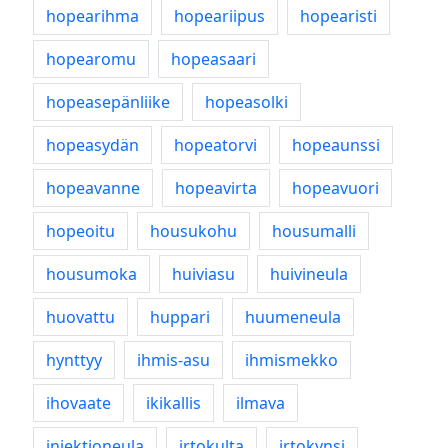
hopearihma
hopeariipus
hopearisti
hopearomu
hopeasaari
hopeasepänliike
hopeasolki
hopeasydän
hopeatorvi
hopeaunssi
hopeavanne
hopeavirta
hopeavuori
hopeoitu
housukohu
housumalli
housumoka
huiviasu
huivineula
huovattu
huppari
huumeneula
hynttyy
ihmis-asu
ihmismekko
ihovaate
ikikallis
ilmava
injektioneula
irtokulta
irtokynsi