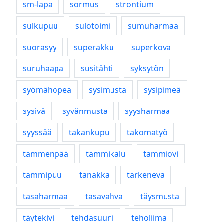
sm-lapa
sormus
strontium
sulkupuu
sulotoimi
sumuharmaa
suorasyy
superakku
superkova
suruhaapa
susitähti
syksytön
syömähopea
sysimusta
sysipimeä
sysivä
syvänmusta
syysharmaa
syyssää
takankupu
takomatyö
tammenpää
tammikalu
tammiovi
tammipuu
tanakka
tarkeneva
tasaharmaa
tasavahva
täysmusta
täytekivi
tehdasuuni
teholiima