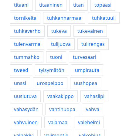
titaani
titaaninen
titan
topaasi
tornikelta
tuhkanharmaa
tuhkatuuli
tuhkaverho
tukeva
tukevainen
tulenvarma
tulijuova
tulirengas
tummahko
tuoni
turvesaari
tweed
tylsymätön
umpirauta
unssi
urospeippo
uushopea
uusiutuva
vaakakippo
vahasiipi
vahasydän
vahtihuopa
vahva
vahvuinen
valamaa
valehelmi
valhekivi
valimontie
valkohius