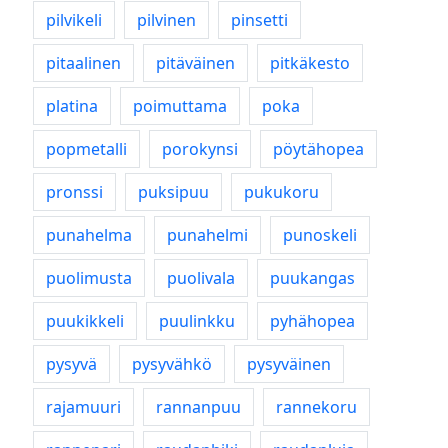
pilvikeli
pilvinen
pinsetti
pitaalinen
pitäväinen
pitkäkesto
platina
poimuttama
poka
popmetalli
porokynsi
pöytähopea
pronssi
puksipuu
pukukoru
punahelma
punahelmi
punoskeli
puolimusta
puolivala
puukangas
puukikkeli
puulinkku
pyhähopea
pysyvä
pysyvähkö
pysyväinen
rajamuuri
rannanpuu
rannekoru