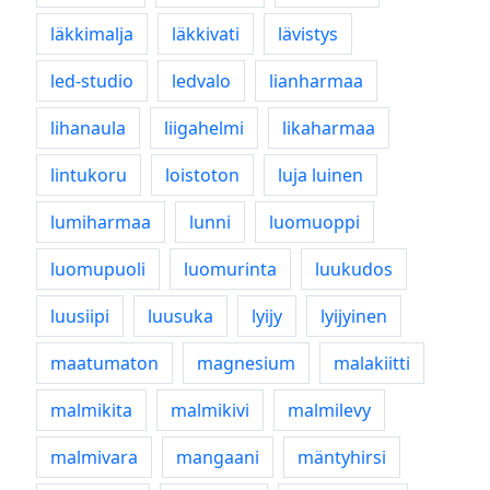
läkkimalja
läkkivati
lävistys
led-studio
ledvalo
lianharmaa
lihanaula
liigahelmi
likaharmaa
lintukoru
loistoton
luja luinen
lumiharmaa
lunni
luomuoppi
luomupuoli
luomurinta
luukudos
luusiipi
luusuka
lyijy
lyijyinen
maatumaton
magnesium
malakiitti
malmikita
malmikivi
malmilevy
malmivara
mangaani
mäntyhirsi