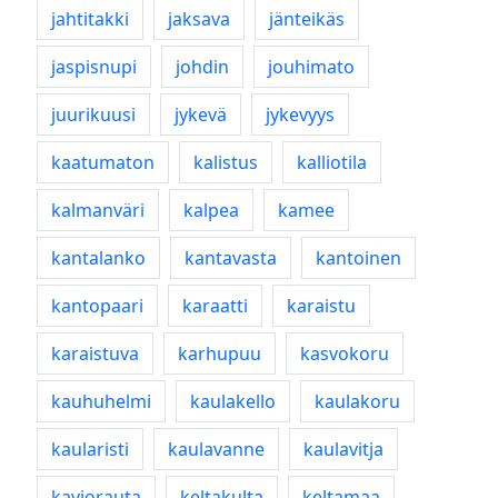
jahtitakki
jaksava
jänteikäs
jaspisnupi
johdin
jouhimato
juurikuusi
jykevä
jykevyys
kaatumaton
kalistus
kalliotila
kalmanväri
kalpea
kamee
kantalanko
kantavasta
kantoinen
kantopaari
karaatti
karaistu
karaistuva
karhupuu
kasvokoru
kauhuhelmi
kaulakello
kaulakoru
kaularisti
kaulavanne
kaulavitja
kaviorauta
keltakulta
keltamaa