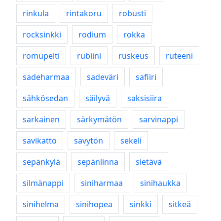
rinkula
rintakoru
robusti
rocksinkki
rodium
rokka
romupelti
rubiini
ruskeus
ruteeni
sadeharmaa
sadeväri
safiiri
sähkösedan
säilyvä
saksisiira
sarkainen
särkymätön
sarvinappi
savikatto
sävytön
sekeli
sepänkylä
sepänlinna
sietävä
silmänappi
siniharmaa
sinihaukka
sinihelma
sinihopea
sinkki
sitkeä