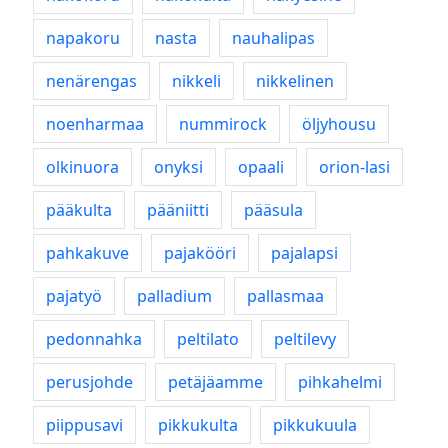
napakoru
nasta
nauhalipas
nenärengas
nikkeli
nikkelinen
noenharmaa
nummirock
öljyhousu
olkinuora
onyksi
opaali
orion-lasi
pääkulta
pääniitti
pääsula
pahkakuve
pajakööri
pajalapsi
pajatyö
palladium
pallasmaa
pedonnahka
peltilato
peltilevy
perusjohde
petäjäamme
pihkahelmi
piippusavi
pikkukulta
pikkukuula