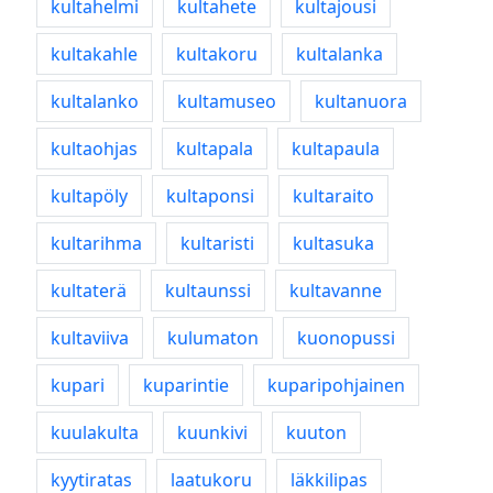
kultahelmi
kultahete
kultajousi
kultakahle
kultakoru
kultalanka
kultalanko
kultamuseo
kultanuora
kultaohjas
kultapala
kultapaula
kultapöly
kultaponsi
kultaraito
kultarihma
kultaristi
kultasuka
kultaterä
kultaunssi
kultavanne
kultaviiva
kulumaton
kuonopussi
kupari
kuparintie
kuparipohjainen
kuulakulta
kuunkivi
kuuton
kyytiratas
laatukoru
läkkilipas