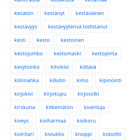
kesätön
kestänyt
kestäväinen
kestävyys
kestävyytensä todistanut
kesti
kesto
kestoinen
kestojumbo
kestomaski
kestopinta
kevytsinko
kihokivi
kiiltävä
kilinnahka
killutin
kimo
kipinöinti
kirjokivi
kirjokupu
kirjosolki
kirskuna
kitkemätön
kivenluja
kiveys
kiviharmaa
kivikoru
kiviritari
kiviukko
knoppi
koboltti