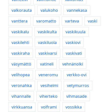
valkorauta
valukoho
vannekasa
vanttera
varomatto
varteva
vaski
vaskikalu
vaskikulta
vaskikuula
vaskilehti
vaskiluola
vaskiovi
vaskiraha
vaskivarsi
vaskivati
väsymättö
vatineli
vehnänolki
velihopea
veneromu
verkko-ovi
veronahka
vesihelmi
vetymurros
vihannalle
viherteko
vihmasade
virkkuansa
volframi
vossikka