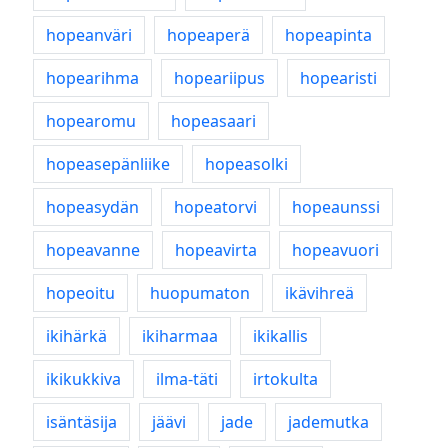
hopeanväri
hopeaperä
hopeapinta
hopearihma
hopeariipus
hopearisti
hopearomu
hopeasaari
hopeasepänliike
hopeasolki
hopeasydän
hopeatorvi
hopeaunssi
hopeavanne
hopeavirta
hopeavuori
hopeoitu
huopumaton
ikävihreä
ikihärkä
ikiharmaa
ikikallis
ikikukkiva
ilma-täti
irtokulta
isäntäsija
jäävi
jade
jademutka