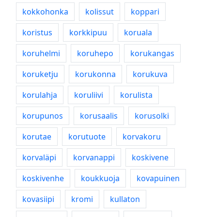
kokkohonka
kolissut
koppari
koristus
korkkipuu
koruala
koruhelmi
koruhepo
korukangas
koruketju
korukonna
korukuva
korulahja
koruliivi
korulista
korupunos
korusaalis
korusolki
korutae
korutuote
korvakoru
korvaläpi
korvanappi
koskivene
koskivenhe
koukkuoja
kovapuinen
kovasiipi
kromi
kullaton