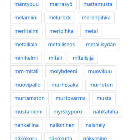
mäntypuu
marrasyö
mattamusta
melamiini
melurock
merenpihka
merihelmi
meripihka
metal
metalliala
metalliseos
metallisydän
minihelmi
mitali
mitalisija
mm-mitali
molybdeeni
muovikuu
muovipallo
murhesäkä
murroton
murtamaton
murtovarma
musta
mustaniemi
myrskyporo
nahkahiha
nahkaliina
nailoninen
naishely
näkökoru
näkökulta
näkyesine