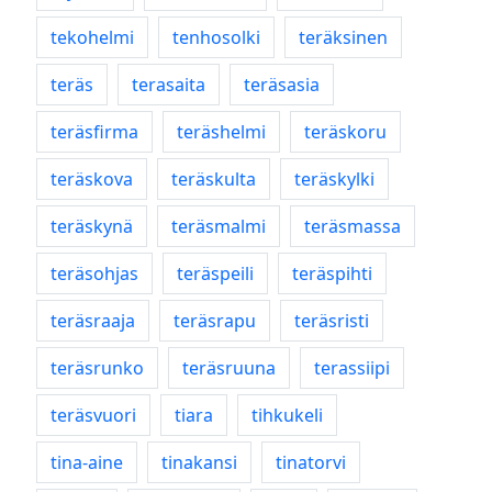
tekohelmi
tenhosolki
teräksinen
teräs
terasaita
teräsasia
teräsfirma
teräshelmi
teräskoru
teräskova
teräskulta
teräskylki
teräskynä
teräsmalmi
teräsmassa
teräsohjas
teräspeili
teräspihti
teräsraaja
teräsrapu
teräsristi
teräsrunko
teräsruuna
terassiipi
teräsvuori
tiara
tihkukeli
tina-aine
tinakansi
tinatorvi