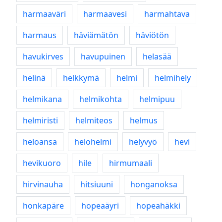
harmaaväri
harmaavesi
harmahtava
harmaus
häviämätön
häviötön
havukirves
havupuinen
helasää
helinä
helkkymä
helmi
helmihely
helmikana
helmikohta
helmipuu
helmiristi
helmiteos
helmus
heloansa
helohelmi
helyvyö
hevi
hevikuoro
hile
hirmumaali
hirvinauha
hitsiuuni
honganoksa
honkapäre
hopeaäyri
hopeahäkki