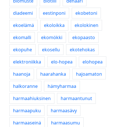
biomuste
biotiili
denaari
diadeemi
eestinponi
ekobetoni
ekoelämä
ekoloikka
ekolokinen
ekomalli
ekomökki
ekopaasto
ekopuhe
ekosellu
ekotehokas
elektroniikka
elo-hopea
elohopea
haanoja
haarahanka
hajoamaton
halkoranne
hämyharmaa
harmaahiuksinen
harmaantunut
harmaapuku
harmaasävy
harmaaseinä
harmaasumu