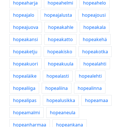
hopeaharja
hopeahelmi
hopeahelo
hopeajalo
hopeajalusta
hopeajousi
hopeajuova
hopeakahle
hopeakala
hopeakansi
hopeakatto
hopeakehä
hopeaketju
hopeakisko
hopeakotka
hopeakuori
hopeakuula
hopealahti
hopealäike
hopealasti
hopealehti
hopealiiga
hopealiina
hopealinna
hopealipas
hopealusikka
hopeamaa
hopeamalmi
hopeaneula
hopeanharmaa
hopeankana