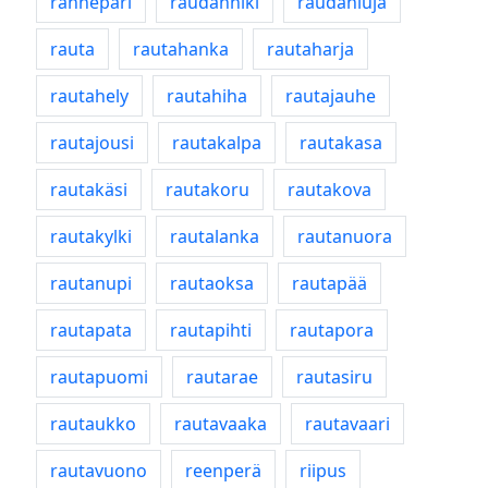
rannepari
raudanhiki
raudanluja
rauta
rautahanka
rautaharja
rautahely
rautahiha
rautajauhe
rautajousi
rautakalpa
rautakasa
rautakäsi
rautakoru
rautakova
rautakylki
rautalanka
rautanuora
rautanupi
rautaoksa
rautapää
rautapata
rautapihti
rautapora
rautapuomi
rautarae
rautasiru
rautaukko
rautavaaka
rautavaari
rautavuono
reenperä
riipus