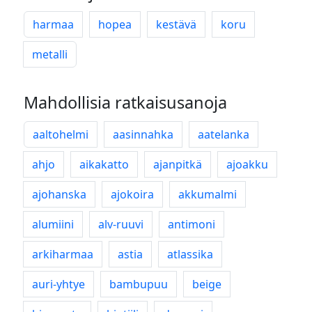
harmaa
hopea
kestävä
koru
metalli
Mahdollisia ratkaisusanoja
aaltohelmi
aasinnahka
aatelanka
ahjo
aikakatto
ajanpitkä
ajoakku
ajohanska
ajokoira
akkumalmi
alumiini
alv-ruuvi
antimoni
arkiharmaa
astia
atlassika
auri-yhtye
bambupuu
beige