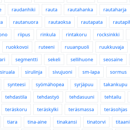
e
raudanhiki
rauta
rautahanka
rautaharja
va
rautanuora
rautaoksa
rautapata
rautapi
ono
riipus
rinkula
rintakoru
rocksinkki
ruokkovoi
ruteeni
ruuanpuoli
ruukkuvaja
ari
segmentti
sekeli
sellihuone
seosaine
siruala
sirulinja
sivujuoni
sm-lapa
sormus
synteesi
syömähopea
syrjäpuu
takankupu
tehdastila
tehdastyö
tehdasuuni
tehtailu
teräskoru
teräskylki
teräsmassa
teräsohjas
tiara
tina-aine
tinakansi
tinatorvi
titaani