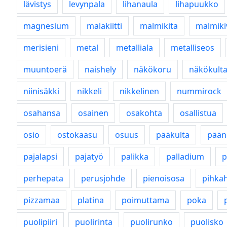
lävistys
levynpala
lihanaula
lihapuukko
magnesium
malakiitti
malmikita
malmiki
merisieni
metal
metalliala
metalliseos
muuntoerä
naishely
näkökoru
näkökult
niinisäkki
nikkeli
nikkelinen
nummirock
osahansa
osainen
osakohta
osallistua
osio
ostokaasu
osuus
pääkulta
pääni
pajalapsi
pajatyö
palikka
palladium
p
perhepata
perusjohde
pienoisosa
pihka
pizzamaa
platina
poimuttama
poka
puolipiiri
puolirinta
puolirunko
puolisko