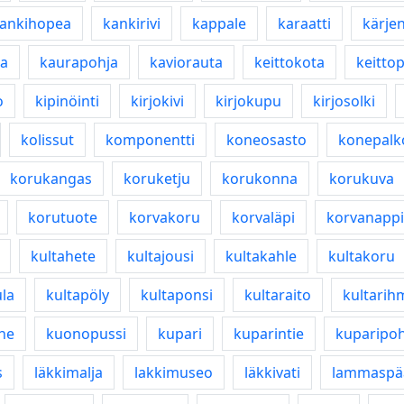
ankihopea
kankirivi
kappale
karaatti
kärje
ja
kaurapohja
kaviorauta
keittokota
keitto
o
kipinöinti
kirjokivi
kirjokupu
kirjosolki
kolissut
komponentti
koneosasto
konepalk
korukangas
koruketju
korukonna
korukuva
korutuote
korvakoru
korvaläpi
korvanappi
kultahete
kultajousi
kultakahle
kultakoru
la
kultapöly
kultaponsi
kultaraito
kultarih
he
kuonopussi
kupari
kuparintie
kuparipoh
s
läkkimalja
lakkimuseo
läkkivati
lammaspä