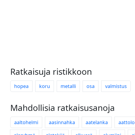
Ratkaisuja ristikkoon
hopea
koru
metalli
osa
valmistus
Mahdollisia ratkaisusanoja
aaltohelmi
aasinnahka
aatelanka
aattol