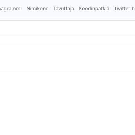
nagrammi
Nimikone
Tavuttaja
Koodinpätkiä
Twitter b