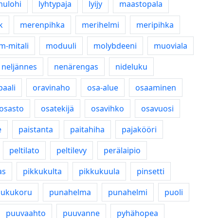
mulohi
lyhtypaja
lyijy
maastopala
k
merenpihka
merihelmi
meripihka
-mitali
moduuli
molybdeeni
muoviala
neljännes
nenärengas
nideluku
paali
oravinaho
osa-alue
osaaminen
osasto
osatekijä
osavihko
osavuosi
e
paistanta
paitahiha
pajakööri
peltilato
peltilevy
perälaipio
as
pikkukulta
pikkukuula
pinsetti
pukukoru
punahelma
punahelmi
puoli
puuvaahto
puuvanne
pyhähopea