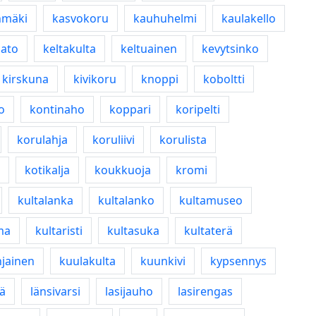
nmäki
kasvokoru
kauhuhelmi
kaulakello
pato
keltakulta
keltuainen
kevytsinko
kirskuna
kivikoru
knoppi
koboltti
o
kontinaho
koppari
koripelti
korulahja
koruliivi
korulista
kotikalja
koukkuoja
kromi
kultalanka
kultalanko
kultamuseo
ma
kultaristi
kultasuka
kultaterä
jainen
kuulakulta
kuunkivi
kypsennys
ä
länsivarsi
lasijauho
lasirengas