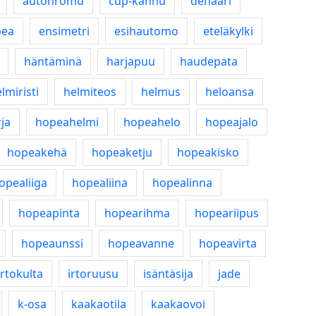
autonromu
cup-kannu
denaari
pea
ensimetri
esihautomo
eteläkylki
häntäminä
harjapuu
haudepata
lmiristi
helmiteos
helmus
heloansa
ja
hopeahelmi
hopeahelo
hopeajalo
hopeakehä
hopeaketju
hopeakisko
opealiiga
hopealiina
hopealinna
hopeapinta
hopearihma
hopeariipus
hopeaunssi
hopeavanne
hopeavirta
irtokulta
irtoruusu
isäntäsija
jade
k-osa
kaakaotila
kaakaovoi