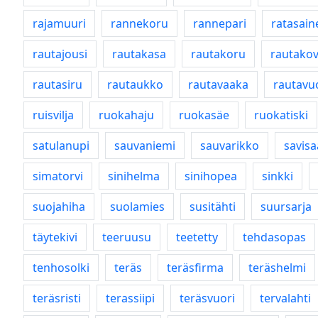
rajamuuri
rannekoru
rannepari
ratasain
rautajousi
rautakasa
rautakoru
rautako
rautasiru
rautaukko
rautavaaka
rautavu
ruisvilja
ruokahaju
ruokasäe
ruokatiski
satulanupi
sauvaniemi
sauvarikko
savisa
simatorvi
sinihelma
sinihopea
sinkki
suojahiha
suolamies
susitähti
suursarja
täytekivi
teeruusu
teetetty
tehdasopas
tenhosolki
teräs
teräsfirma
teräshelmi
teräsristi
terassiipi
teräsvuori
tervalahti