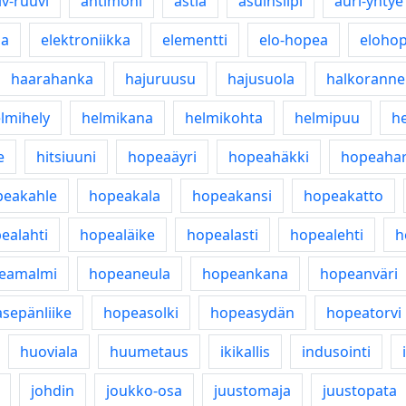
lv-ruuvi
antimoni
astia
asuinsiipi
auri-yhtye
sa
elektroniikka
elementti
elo-hopea
eloho
haarahanka
hajuruusu
hajusuola
halkoranne
lmihely
helmikana
helmikohta
helmipuu
he
e
hitsiuuni
hopeaäyri
hopeahäkki
hopeahar
peakahle
hopeakala
hopeakansi
hopeakatto
ealahti
hopealäike
hopealasti
hopealehti
h
eamalmi
hopeaneula
hopeankana
hopeanväri
sepänliike
hopeasolki
hopeasydän
hopeatorvi
huoviala
huumetaus
ikikallis
indusointi
johdin
joukko-osa
juustomaja
juustopata