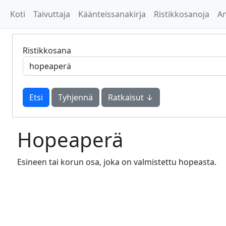
Koti
Taivuttaja
Käänteissanakirja
Ristikkosanoja
A
Ristikkosana
Tyhjennä
Ratkaisut ↓
Hopeaperä
Esineen tai korun osa, joka on valmistettu hopeasta.