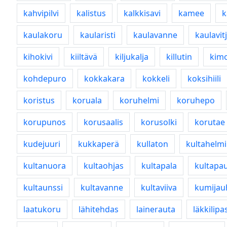
kahvipilvi
kalistus
kalkkisavi
kamee
k
kaulakoru
kaularisti
kaulavanne
kaulavit
kihokivi
kiiltävä
kiljukalja
killutin
kim
kohdepuro
kokkakara
kokkeli
koksihiili
koristus
koruala
koruhelmi
koruhepo
korupunos
korusaalis
korusolki
korutae
kudejuuri
kukkaperä
kullaton
kultahelmi
kultanuora
kultaohjas
kultapala
kultapau
kultaunssi
kultavanne
kultaviiva
kumijau
laatukoru
lähitehdas
lainerauta
läkkilipa