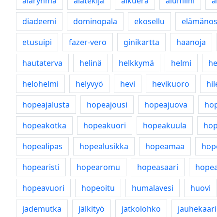
alaryhmä
alatekijä
alkuerä
alumiini
a
diadeemi
dominopala
ekosellu
elämäno
etusuipi
fazer-vero
ginikartta
haanoja
hautaterva
helinä
helkkymä
helmi
he
helohelmi
helyvyö
hevi
hevikuoro
hil
hopeajalusta
hopeajousi
hopeajuova
ho
hopeakotka
hopeakuori
hopeakuula
hop
hopealipas
hopealusikka
hopeamaa
hop
hopearisti
hopearomu
hopeasaari
hopea
hopeavuori
hopeoitu
humalavesi
huovi
jademutka
jälkityö
jatkolohko
jauhekaari