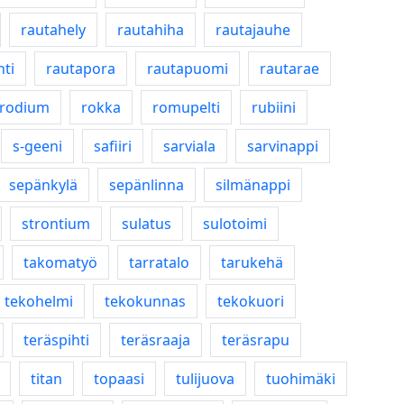
rautahely
rautahiha
rautajauhe
hti
rautapora
rautapuomi
rautarae
rodium
rokka
romupelti
rubiini
s-geeni
safiiri
sarviala
sarvinappi
sepänkylä
sepänlinna
silmänappi
strontium
sulatus
sulotoimi
takomatyö
tarratalo
tarukehä
tekohelmi
tekokunnas
tekokuori
teräspihti
teräsraaja
teräsrapu
titan
topaasi
tulijuova
tuohimäki