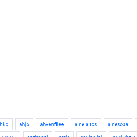
ohko
ahjo
ahvenfilee
ainelaitos
ainesosa