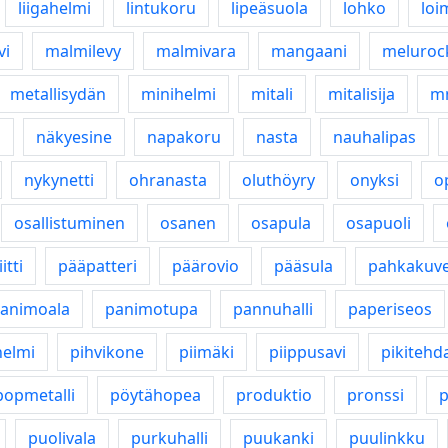
liigahelmi
lintukoru
lipeäsuola
lohko
loi
vi
malmilevy
malmivara
mangaani
meluroc
metallisydän
minihelmi
mitali
mitalisija
mm
a
näkyesine
napakoru
nasta
nauhalipas
nykynetti
ohranasta
oluthöyry
onyksi
o
osallistuminen
osanen
osapula
osapuoli
itti
pääpatteri
päärovio
pääsula
pahkakuv
animoala
panimotupa
pannuhalli
paperiseos
helmi
pihvikone
piimäki
piippusavi
pikitehd
popmetalli
pöytähopea
produktio
pronssi
puolivala
purkuhalli
puukanki
puulinkku