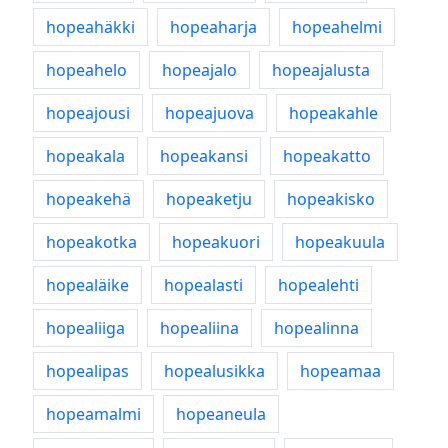
hopeahäkki
hopeaharja
hopeahelmi
hopeahelo
hopeajalo
hopeajalusta
hopeajousi
hopeajuova
hopeakahle
hopeakala
hopeakansi
hopeakatto
hopeakehä
hopeaketju
hopeakisko
hopeakotka
hopeakuori
hopeakuula
hopealäike
hopealasti
hopealehti
hopealiiga
hopealiina
hopealinna
hopealipas
hopealusikka
hopeamaa
hopeamalmi
hopeaneula