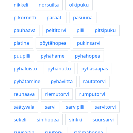
nikkeli
norsuilta
olkipuku
p-kornetti
paraati
pasuuna
pauhaava
peltitorvi
pilli
pitsipuku
platina
pöytähopea
pukinsarvi
puupilli
pyhähame
pyhähopea
pyhäloisto
pyhänuttu
pyhäsaapas
pyhätamine
pyhäviitta
rautatorvi
reuhaava
riemutorvi
rumputorvi
säätyvala
sarvi
sarvipilli
sarvitorvi
sekeli
sinihopea
sinkki
suursarvi
suusoitin
suutorvi
syömähopea