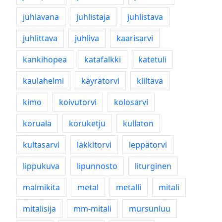
juhlavana
juhlistaja
juhlistava
juhlittava
juhliva
kaarisarvi
kankihopea
katafalkki
katetuli
kaulahelmi
käyrätorvi
kiiltävä
kimo
koivutorvi
kolosarvi
koruala
koruketju
kullaton
kultasarvi
läkkitorvi
leppätorvi
lippukuva
lipunnosto
liturginen
malmikita
metal
metalli
mitali
mitalisija
mm-mitali
mursunluu