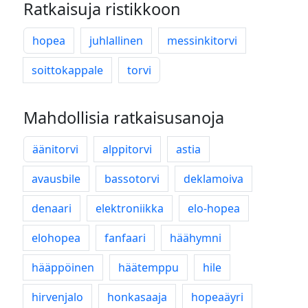
Ratkaisuja ristikkoon
hopea
juhlallinen
messinkitorvi
soittokappale
torvi
Mahdollisia ratkaisusanoja
äänitorvi
alppitorvi
astia
avausbile
bassotorvi
deklamoiva
denaari
elektroniikka
elo-hopea
elohopea
fanfaari
häähymni
hääppöinen
häätemppu
hile
hirvenjalo
honkasaaja
hopeaäyri