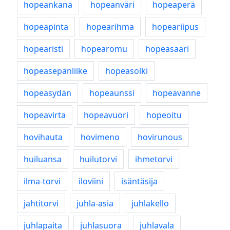
hopeankana
hopeanväri
hopeaperä
hopeapinta
hopearihma
hopeariipus
hopearisti
hopearomu
hopeasaari
hopeasepänliike
hopeasolki
hopeasydän
hopeaunssi
hopeavanne
hopeavirta
hopeavuori
hopeoitu
hovihauta
hovimeno
hovirunous
huiluansa
huilutorvi
ihmetorvi
ilma-torvi
iloviini
isäntäsija
jahtitorvi
juhla-asia
juhlakello
juhlapaita
juhlasuora
juhlavala