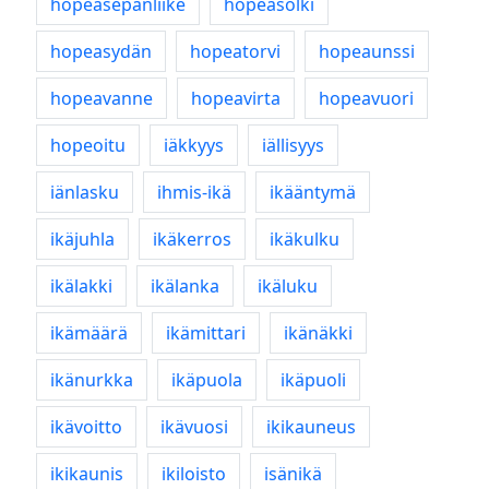
hopeasepänliike
hopeasolki
hopeasydän
hopeatorvi
hopeaunssi
hopeavanne
hopeavirta
hopeavuori
hopeoitu
iäkkyys
iällisyys
iänlasku
ihmis-ikä
ikääntymä
ikäjuhla
ikäkerros
ikäkulku
ikälakki
ikälanka
ikäluku
ikämäärä
ikämittari
ikänäkki
ikänurkka
ikäpuola
ikäpuoli
ikävoitto
ikävuosi
ikikauneus
ikikaunis
ikiloisto
isänikä