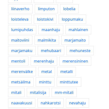
liinaverho
limputon
lobelia
loisteleva
loistokivi
loppumaku
lumipuhdas
maanhaju
mahlainen
maitoviini
malmikita
marjamaito
marjamaku
mehubaari
mehuneste
mentoli
merenhaju
merensininen
merenvälke
metal
metalli
metsäilma
minttu
minttutee
mitali
mitalisija
mm-mitali
naavakuusi
nahkarotsi
nevahaju