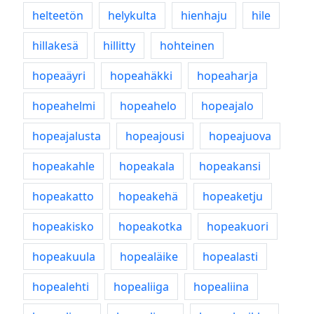
helteetön
helykulta
hienhaju
hile
hillakesä
hillitty
hohteinen
hopeaäyri
hopeahäkki
hopeaharja
hopeahelmi
hopeahelo
hopeajalo
hopeajalusta
hopeajousi
hopeajuova
hopeakahle
hopeakala
hopeakansi
hopeakatto
hopeakehä
hopeaketju
hopeakisko
hopeakotka
hopeakuori
hopeakuula
hopealäike
hopealasti
hopealehti
hopealiiga
hopealiina