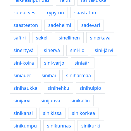
raikkaanpuhdas
raitis
rantakukka
ruusu-vesi
rypytön
saastaton
saasteeton
sadehelmi
sadeväri
safiiri
sekeli
sinellinen
sinertävä
sinertyvä
sinervä
sini-ilo
sini-järvi
sini-koira
sini-varjo
siniääri
siniauer
sinihai
siniharmaa
sinihaukka
sinihehku
sinihulpio
sinijärvi
sinijuova
sinikallio
sinikansi
sinikissa
sinikorkea
sinikumpu
sinikunnas
sinikurki