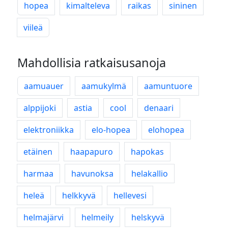
hopea
kimalteleva
raikas
sininen
viileä
Mahdollisia ratkaisusanoja
aamuauer
aamukylmä
aamuntuore
alppijoki
astia
cool
denaari
elektroniikka
elo-hopea
elohopea
etäinen
haapapuro
hapokas
harmaa
havunoksa
helakallio
heleä
helkkyvä
hellevesi
helmajärvi
helmeily
helskyvä