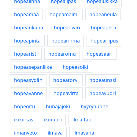
hopealinna
hopealipas
hopealusikka
hopeamaa
hopeamalmi
hopeaneula
hopeankana
hopeanväri
hopeaperä
hopeapinta
hopearihma
hopeariipus
hopearisti
hopearomu
hopeasaari
hopeasepänliike
hopeasolki
hopeasydän
hopeatorvi
hopeaunssi
hopeavanne
hopeavirta
hopeavuori
hopeoitu
hunajajoki
hyyryhuone
ikikirkas
ikinuori
ilma-täti
ilmanveto
ilmava
ilmavana