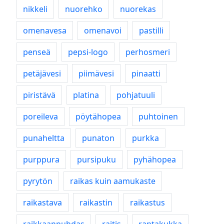
nikkeli
nuorehko
nuorekas
omenavesa
omenavoi
pastilli
penseä
pepsi-logo
perhosmeri
petäjävesi
piimävesi
pinaatti
piristävä
platina
pohjatuuli
poreileva
pöytähopea
puhtoinen
punaheltta
punaton
purkka
purppura
pursipuku
pyhähopea
pyrytön
raikas kuin aamukaste
raikastava
raikastin
raikastus