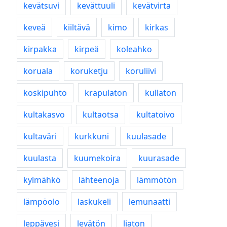
kevätsuvi
kevättuuli
kevätvirta
keveä
kiiltävä
kimo
kirkas
kirpakka
kirpeä
koleahko
koruala
koruketju
koruliivi
koskipuhto
krapulaton
kullaton
kultakasvo
kultaotsa
kultatoivo
kultaväri
kurkkuni
kuulasade
kuulasta
kuumekoira
kuurasade
kylmähkö
lähteenoja
lämmötön
lämpöolo
laskukeli
lemunaatti
leppävesi
levätön
liaton