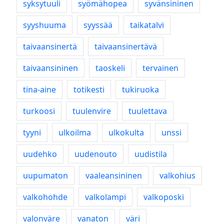
syksytuuli
syömähopea
syvänsininen
syyshuuma
syyssää
taikatalvi
taivaansinertä
taivaansinertävä
taivaansininen
taoskeli
tervainen
tina-aine
totikesti
tukiruoka
turkoosi
tuulenvire
tuulettava
tyyni
ulkoilma
ulkokulta
unssi
uudehko
uudenouto
uudistila
uupumaton
vaaleansininen
valkohius
valkohohde
valkolampi
valkoposki
valonväre
vanaton
väri