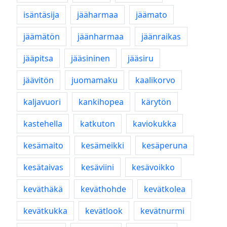
isäntäsija
jääharmaa
jäämato
jäämätön
jäänharmaa
jäänraikas
jääpitsa
jääsininen
jääsiru
jäävitön
juomamaku
kaalikorvo
kaljavuori
kankihopea
kärytön
kastehella
katkuton
kaviokukka
kesämaito
kesämeikki
kesäperuna
kesätaivas
kesäviini
kesävoikko
keväthäkä
keväthohde
kevätkolea
kevätkukka
kevätlook
kevätnurmi