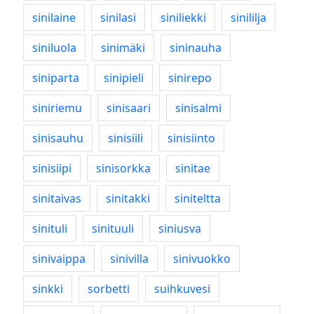
sinilaine
sinilasi
siniliekki
sinililja
siniluola
sinimäki
sininauha
siniparta
sinipieli
sinirepo
siniriemu
sinisaari
sinisalmi
sinisauhu
sinisiili
sinisiinto
sinisiipi
sinisorkka
sinitae
sinitaivas
sinitakki
siniteltta
sinituli
sinituuli
siniusva
sinivaippa
sinivilla
sinivuokko
sinkki
sorbetti
suihkuvesi