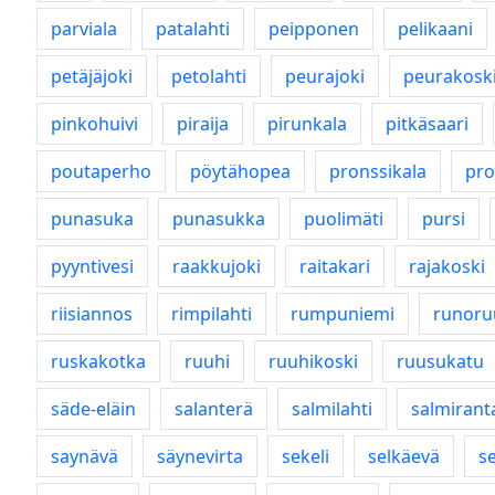
parviala
patalahti
peipponen
pelikaani
petäjäjoki
petolahti
peurajoki
peurakosk
pinkohuivi
piraija
pirunkala
pitkäsaari
poutaperho
pöytähopea
pronssikala
pro
punasuka
punasukka
puolimäti
pursi
pyyntivesi
raakkujoki
raitakari
rajakoski
riisiannos
rimpilahti
rumpuniemi
runoru
ruskakotka
ruuhi
ruuhikoski
ruusukatu
säde-eläin
salanterä
salmilahti
salmirant
saynävä
säynevirta
sekeli
selkäevä
se