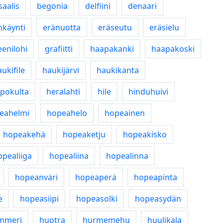
saalis
begonia
delfiini
denaari
nkäynti
eränuotta
eräseutu
eräsielu
eenilohi
grafiitti
haapakanki
haapakoski
ukifile
haukijärvi
haukikanta
pokulta
heralahti
hile
hinduhuivi
eahelmi
hopeahelo
hopeainen
hopeakehä
hopeaketju
hopeakisko
opealiiga
hopealiina
hopealinna
hopeanväri
hopeaperä
hopeapinta
e
hopeasiipi
hopeasolki
hopeasydän
mmeri
huotra
hurmemehu
huulikala