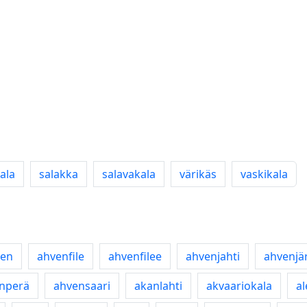
ala
salakka
salavakala
värikäs
vaskikala
ven
ahvenfile
ahvenfilee
ahvenjahti
ahvenjär
nperä
ahvensaari
akanlahti
akvaariokala
al