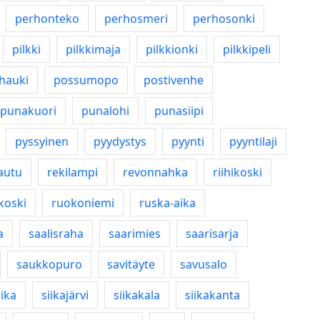
perhonteko
perhosmeri
perhosonki
pilkki
pilkkimaja
pilkkionki
pilkkipeli
hauki
possumopo
postivenhe
punakuori
punalohi
punasiipi
pyssyinen
pyydystys
pyynti
pyyntilaji
autu
rekilampi
revonnahka
riihikoski
koski
ruokoniemi
ruska-aika
a
saalisraha
saarimies
saarisarja
saukkopuro
savitäyte
savusalo
iika
siikajärvi
siikakala
siikakanta