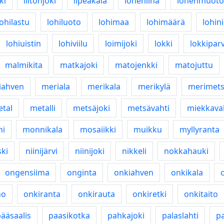
ki
liitonjoki
lipeäkala
lohenliha
lohenmuoto
lohilastu
lohiluoto
lohimaa
lohimäärä
lohin
lohiuistin
lohiviilu
loimijoki
lokki
lokkiparv
malmikita
matkajoki
matojenkki
matojuttu
iahven
meriala
merikala
merikylä
merimet
tal
metalli
metsäjoki
metsävahti
miekkava
ni
monnikala
mosaiikki
muikku
myllyranta
ki
niinijärvi
niinijoki
nikkeli
nokkahauki
ongensiima
onginta
onkiahven
onkikala
ho
onkiranta
onkirauta
onkiretki
onkitaito
ääsaalis
paasikotka
pahkajoki
palaslahti
p