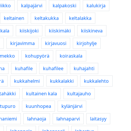
iikko
kalpajärvi
kalpakoski
kalukirja
keltainen
keltakukka
keltalakka
okala
kiiskijoki
kiiskimäki
kiiskineva
kirjavimma
kirjavuosi
kirjohylje
umekko
kohupyörä
koiraskala
ha
kuhafile
kuhafilee
kuhajahti
rä
kukkahelmi
kukkalakki
kukkalehto
tahäkki
kultainen kala
kultajauho
tupuro
kuunhopea
kylänjärvi
naniemi
lahnaoja
lahnaparvi
laitasyy