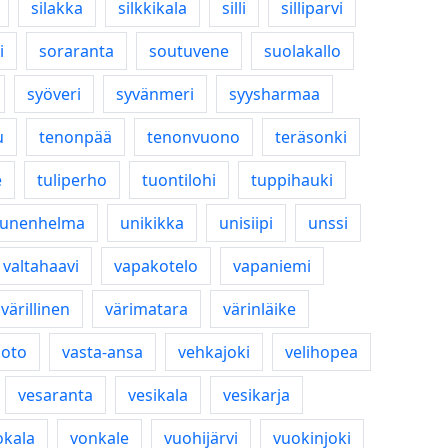
silakka
silkkikala
silli
silliparvi
i
soraranta
soutuvene
suolakallo
syöveri
syvänmeri
syysharmaa
u
tenonpää
tenonvuono
teräsonki
e
tuliperho
tuontilohi
tuppihauki
unenhelma
unikikka
unisiipi
unssi
valtahaavi
vapakotelo
vapaniemi
värillinen
värimatara
värinläike
uoto
vasta-ansa
vehkajoki
velihopea
vesaranta
vesikala
vesikarja
okala
vonkale
vuohijärvi
vuokinjoki