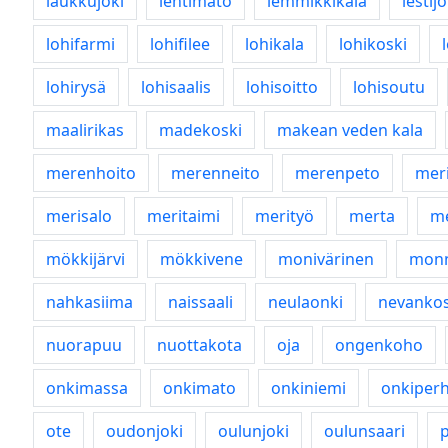
laukkujoki
lehtimato
lemmikkikala
lestijo
lohifarmi
lohifilee
lohikala
lohikoski
lohirysä
lohisaalis
lohisoitto
lohisoutu
maalirikas
madekoski
makean veden kala
merenhoito
merenneito
merenpeto
mer
merisalo
meritaimi
merityö
merta
me
mökkijärvi
mökkivene
monivärinen
mon
nahkasiima
naissaali
neulaonki
nevankos
nuorapuu
nuottakota
oja
ongenkoho
onkimassa
onkimato
onkiniemi
onkiper
ote
oudonjoki
oulunjoki
oulunsaari
p