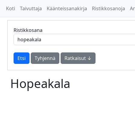
Koti
Taivuttaja
Käänteissanakirja
Ristikkosanoja
A
Ristikkosana
Tyhjennä
Ratkaisut ↓
Hopeakala