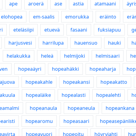
ape
aroerä
ase
astia
atamaani
äyri
elohopea
em-saalis
emorukka
eräinto
erä
ri
eteläsiipi
etuevä
fasaani
fuksiapuu
g
harjusvesi
harrilupa
hauensuo
hauki
ha
helakukka
heleä
helmijoki
helmisaari
he
ven
hopeaäyri
hopeahäkki
hopeaharja
hop
ajuova
hopeakahle
hopeakansi
hopeakatto
akuula
hopealäike
hopealasti
hopealehti
h
eamalmi
hopeanaula
hopeaneula
hopeankana
earisti
hopearomu
hopeasaari
hopeasepänliik
eavirta
hopeavuori
hopeoitu
höyryjahti
hu