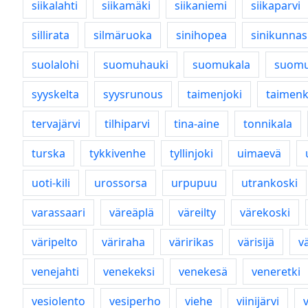
siikalahti
siikamäki
siikaniemi
siikaparvi
sillirata
silmäruoka
sinihopea
sinikunnas
suolalohi
suomuhauki
suomukala
suom
syyskelta
syysrunous
taimenjoki
taimenk
tervajärvi
tilhiparvi
tina-aine
tonnikala
turska
tykkivenhe
tyllinjoki
uimaevä
uoti-kili
urossorsa
urpupuu
utrankoski
varassaari
väreäplä
väreilty
värekoski
väripelto
väriraha
väririkas
värisijä
v
venejahti
venekeksi
venekesä
veneretki
vesiolento
vesiperho
viehe
viinijärvi