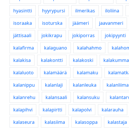
hyasintti
hyyrypursi
ilmerikas
iloliina
isoraaka
isoturska
jäämeri
jaavanmeri
jättisaali
jokikrapu
jokiporras
jokipyynti
kalafirma
kalaguano
kalahahmo
kalaho
kalakisa
kalakontti
kalakoski
kalakumma
kalaluoto
kalamäärä
kalamaku
kalamatk
kalanippu
kalanlaji
kalanleuka
kalanliima
kalanrehu
kalansaali
kalansuku
kalantar
kalapihvi
kalapirtti
kalapolvi
kalarauha
kalaseura
kalasiima
kalasoppa
kalastaja