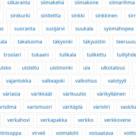
siikaranta
siimakehä
siimakone
siimarihma
sinikurki
siniteltta
sinkki
sinkkinen
sirr
us
suoranta
susijärvi
suukala
syömähopea
ala
takaluoma
täkyonki
täkyuistin
teeruus
troolari
tukaani
tulikala
tulikettu
tulilyhd
uisko
uisteltu
uistinonki
ula
ulkotalous
vajantokka
valkeajoki
valkohius
valotyyli
väriasia
värikkäät
värikuutio
värikylläinen
ärisilmä
varismuori
väritäplä
väriviiri
vaskil
verkahovi
verkapakka
verkko
verkkovene
viinisoppa
virveli
voimalohi
voisaatava
voitt