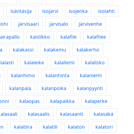
isäntäsija
isojärvi
isojenka
isolahti
lohi
järvisaari
järvisalo
järvivenhe
airapallo
kaislikko
kalafile
kalafilee
a
kalakassi
kalakemu
kalakerho
lalasti
kalaleike
kalaliemi
kalalisko
u
kalanhimo
kalanhinta
kalaniemi
kalanpala
kalanpoika
kalanpyynti
onni
kalaopas
kalapaikka
kalaperke
kalasaali
kalasaalis
kalasaanti
kalasäkä
än
kalatiira
kalatili
kalaton
kalatori