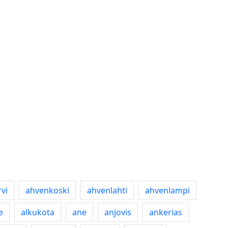
vi
ahvenkoski
ahvenlahti
ahvenlampi
e
alkukota
ane
anjovis
ankerias