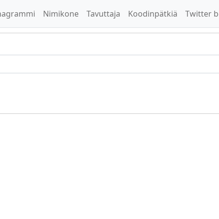
nagrammi
Nimikone
Tavuttaja
Koodinpätkiä
Twitter b