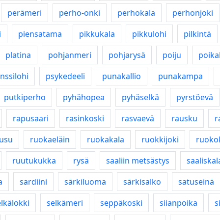
perämeri
perho-onki
perhokala
perhonjoki
i
piensatama
pikkukala
pikkulohi
pilkintä
platina
pohjanmeri
pohjarysä
poiju
poika
nssilohi
psykedeeli
punakallio
punakampa
putkiperho
pyhähopea
pyhäselkä
pyrstöevä
rapusaari
rasinkoski
rasvaevä
rausku
r
usu
ruokaeläin
ruokakala
ruokkijoki
ruoko
ruutukukka
rysä
saaliin metsästys
saaliskal
a
sardiini
särkiluoma
särkisalko
satuseinä
lkälokki
selkämeri
seppäkoski
siianpoika
s