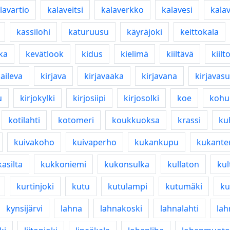
lavartio
kalaveitsi
kalaverkko
kalavesi
kalav
kassilohi
katuruusu
käyräjoki
keittokala
ka
kevätlook
kidus
kielimä
kiiltävä
kiilt
jaileva
kirjava
kirjavaaka
kirjavana
kirjavasu
u
kirjokylki
kirjosiipi
kirjosolki
koe
koh
kotilahti
kotomeri
koukkuoksa
krassi
ku
kuivakoho
kuivaperho
kukankupu
kukante
asilta
kukkoniemi
kukonsulka
kullaton
kul
kurtinjoki
kutu
kutulampi
kutumäki
ku
kynsijärvi
lahna
lahnakoski
lahnalahti
lah