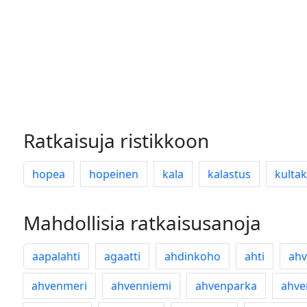
Ratkaisuja ristikkoon
hopea
hopeinen
kala
kalastus
kultak
Mahdollisia ratkaisusanoja
aapalahti
agaatti
ahdinkoho
ahti
ah
ahvenmeri
ahvenniemi
ahvenparka
ahve