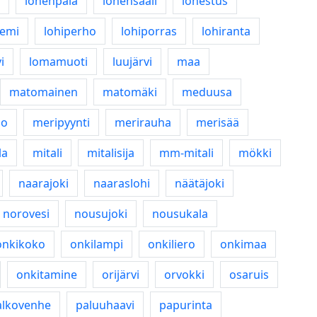
lohenpala
lohensaali
lohestus
iemi
lohiperho
lohiporras
lohiranta
i
lomamuoti
luujärvi
maa
matomainen
matomäki
meduusa
so
meripyynti
merirauha
merisää
la
mitali
mitalisija
mm-mitali
mökki
naarajoki
naaraslohi
näätäjoki
norovesi
nousujoki
nousukala
onkikoko
onkilampi
onkiliero
onkimaa
onkitamine
orijärvi
orvokki
osaruis
alkovenhe
paluuhaavi
papurinta