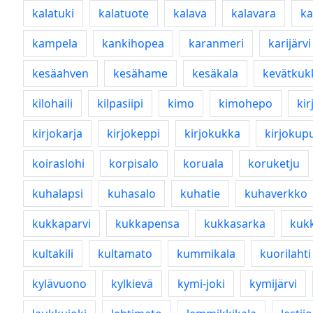
kalatuki
kalatuote
kalava
kalavara
ka
kampela
kankihopea
karanmeri
karijärvi
kesäahven
kesähame
kesäkala
kevätkuk
kilohaili
kilpasiipi
kimo
kimohepo
kir
kirjokarja
kirjokeppi
kirjokukka
kirjokup
koiraslohi
korpisalo
koruala
koruketju
kuhalapsi
kuhasalo
kuhatie
kuhaverkko
kukkaparvi
kukkapensa
kukkasarka
kukk
kultakili
kultamato
kummikala
kuorilahti
kylävuono
kylkievä
kymi-joki
kymijärvi