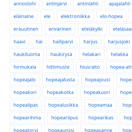
annoslohi
antinjärvi
antinlahti
apajalahti
eläinaine
ele
elektroniikka
elo-hopea
eräuutinen
erivärinen
eteläkylki
eteläsaa
haavi
hai
hailiparvi
harjus
harjusjoki
haukiluoma
haukirysä
helakari
helakka
hirmukala
hittimuste
hiusraito
hopea-ah
hopeajalo
hopeajalusta
hopeajousi
hope
hopeakori
hopeakotka
hopeakuori
hope
hopealipas
hopealusikka
hopeamaa
hop
hopearihma
hopeariipus
hopearikas
hop
hopeatorvi
hopeaunssi
hopeavanne
hop