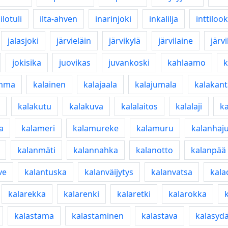
ilotuli
ilta-ahven
inarinjoki
inkalilja
inttilook
jalasjoki
järvieläin
järvikylä
järvilaine
järvi
jokisika
juovikas
juvankoski
kahlaamo
k
mma
kalainen
kalajaala
kalajumala
kalakant
kalakutu
kalakuva
kalalaitos
kalalaji
ka
a
kalameri
kalamureke
kalamuru
kalanhaj
kalanmäti
kalannahka
kalanotto
kalanpää
ve
kalantuska
kalanväijytys
kalanvatsa
kala
kalarekka
kalarenki
kalaretki
kalarokka
kalastama
kalastaminen
kalastava
kalasyd